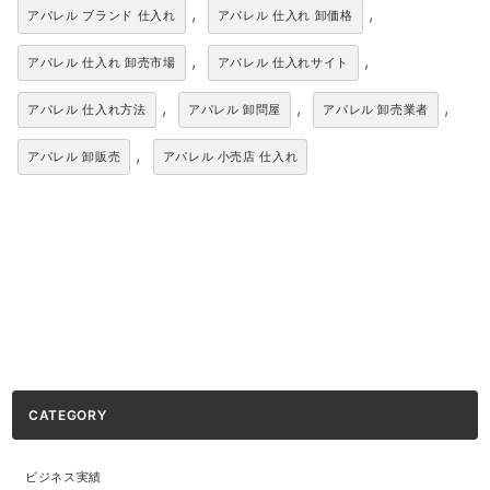
,
,
アパレル ブランド 仕入れ
アパレル 仕入れ 卸価格
,
,
アパレル 仕入れ 卸売市場
アパレル 仕入れサイト
,
,
,
アパレル 仕入れ方法
アパレル 卸問屋
アパレル 卸売業者
,
アパレル 卸販売
アパレル 小売店 仕入れ
CATEGORY
ビジネス実績