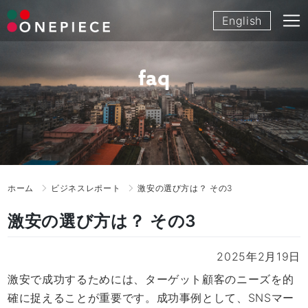
Skip
English
to
content
faq
ホーム
ビジネスレポート
激安の選び方は？ その3
激安の選び方は？ その3
2025年2月19日
激安で成功するためには、ターゲット顧客のニーズを的
確に捉えることが重要です。成功事例として、SNSマー