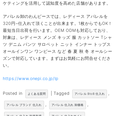
ケティングを活用して認知度を高めた店舗があります。
アパレル卸のわんピースでは、レディース アパレルを
320円~仕入れて頂くことが出来ます。1枚からでもOK！
最短当日出荷を行います。OEM ODMも対応しており、
対象は、レディース メンズ キッズ 服 カットソー Tシャ
ツ デニム パンツ サロペット ニット インナー トップス
オールインワン ワンピース など 春 夏 秋 冬 オールシー
ズンで対応しています。まずはお気軽にお問合せくださ
い。
https://www.onepi.co.jp/lp
Posted in
|
Tagged
,
よくある質問
アパレル BtoB 仕入れ
,
,
アパレル ブランド 仕入れ
アパレル 仕入れ 卸価格
,
,