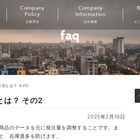
Company
Company
B
Policy
Information
企業理念
会社概要
ビ
faq
法とは？ その2
は？ その2
2025年2月19日
商品のデータを元に発注量を調整することです。ま
と、在庫過多を防げます。