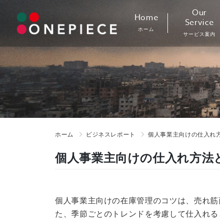
Skip
Our
Home
to
Service
ホーム
content
サービス案内
ホーム
ビジネスレポート
個人事業主向けの仕入れ方
個人事業主向けの仕入れ方法と
個人事業主向けの在庫管理のコツは、売れ筋
た、季節ごとのトレンドを考慮して仕入れる