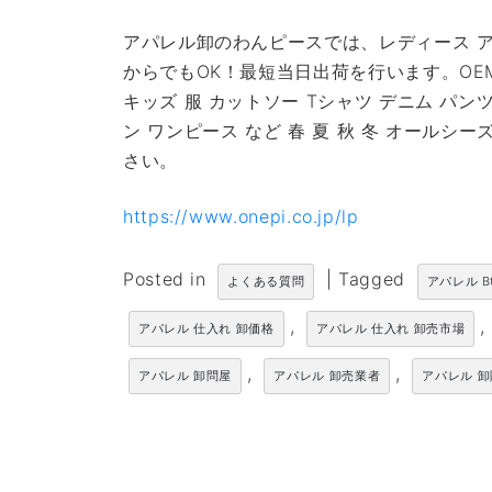
アパレル卸のわんピースでは、レディース ア
からでもOK！最短当日出荷を行います。OE
キッズ 服 カットソー Tシャツ デニム パン
ン ワンピース など 春 夏 秋 冬 オール
さい。
https://www.onepi.co.jp/lp
Posted in
|
Tagged
よくある質問
アパレル B
,
,
アパレル 仕入れ 卸価格
アパレル 仕入れ 卸売市場
,
,
アパレル 卸問屋
アパレル 卸売業者
アパレル 