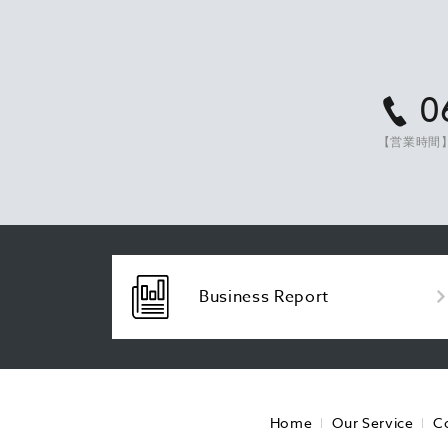
0
【営業時間】
Business Report
Home
Our Service
C