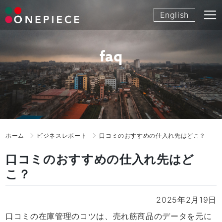
Skip
English
to
content
faq
ホーム
ビジネスレポート
口コミのおすすめの仕入れ先はどこ？
口コミのおすすめの仕入れ先はど
こ？
2025年2月19日
口コミの在庫管理のコツは、売れ筋商品のデータを元に