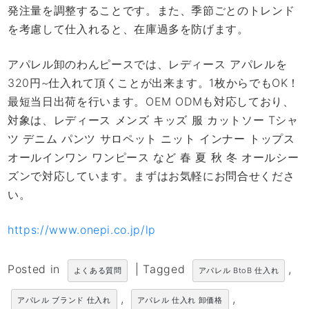
発注量を調整することです。また、季節ごとのトレンド
を考慮して仕入れると、在庫過多を防げます。
アパレル卸のわんピースでは、レディース アパレルを
320円~仕入れて頂くことが出来ます。1枚からでもOK！
最短当日出荷を行います。OEM ODMも対応しており、
対象は、レディース メンズ キッズ 服 カットソー Tシャ
ツ デニム パンツ サロペット ニット インナー トップス
オールインワン ワンピース など 春 夏 秋 冬 オールシー
ズンで対応しています。まずはお気軽にお問合せくださ
い。
https://www.onepi.co.jp/lp
Posted in
|
Tagged
,
よくある質問
アパレル BtoB 仕入れ
,
,
アパレル ブランド 仕入れ
アパレル 仕入れ 卸価格