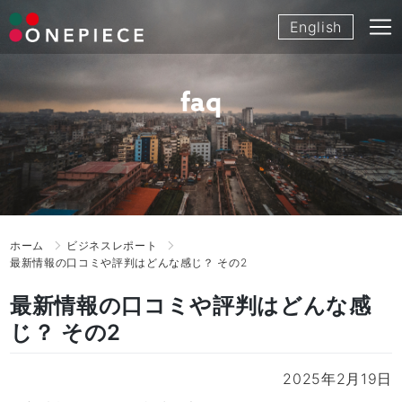
Skip
English
to
content
faq
ホーム
ビジネスレポート
最新情報の口コミや評判はどんな感じ？ その2
最新情報の口コミや評判はどんな感
じ？ その2
2025年2月19日