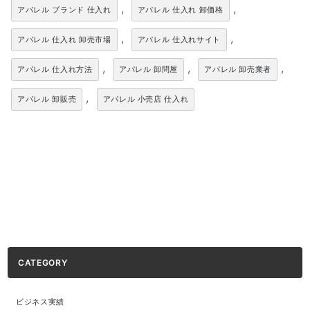
,
,
アパレル ブランド 仕入れ
アパレル 仕入れ 卸価格
,
,
アパレル 仕入れ 卸売市場
アパレル 仕入れサイト
,
,
,
アパレル 仕入れ方法
アパレル 卸問屋
アパレル 卸売業者
,
アパレル 卸販売
アパレル 小売店 仕入れ
CATEGORY
ビジネス実績