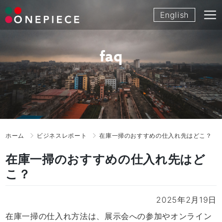
Skip
English
to
content
faq
ホーム
ビジネスレポート
在庫一掃のおすすめの仕入れ先はどこ？
在庫一掃のおすすめの仕入れ先はど
こ？
2025年2月19日
在庫一掃の仕入れ方法は、展示会への参加やオンライン