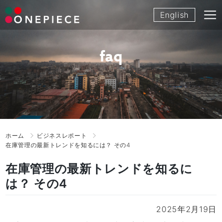
Skip
English
to
content
faq
ホーム
ビジネスレポート
在庫管理の最新トレンドを知るには？ その4
在庫管理の最新トレンドを知るに
は？ その4
2025年2月19日