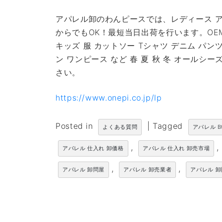
アパレル卸のわんピースでは、レディース ア
からでもOK！最短当日出荷を行います。OE
キッズ 服 カットソー Tシャツ デニム パン
ン ワンピース など 春 夏 秋 冬 オール
さい。
https://www.onepi.co.jp/lp
Posted in
|
Tagged
よくある質問
アパレル B
,
,
アパレル 仕入れ 卸価格
アパレル 仕入れ 卸売市場
,
,
アパレル 卸問屋
アパレル 卸売業者
アパレル 