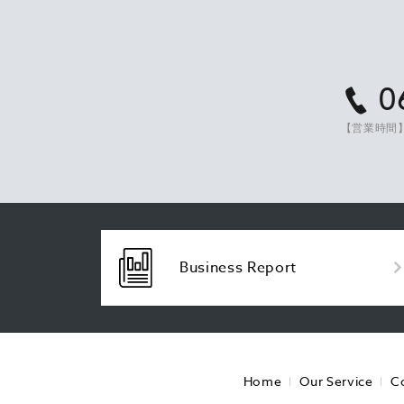
0
【営業時間】
Business Report
Home
Our Service
C