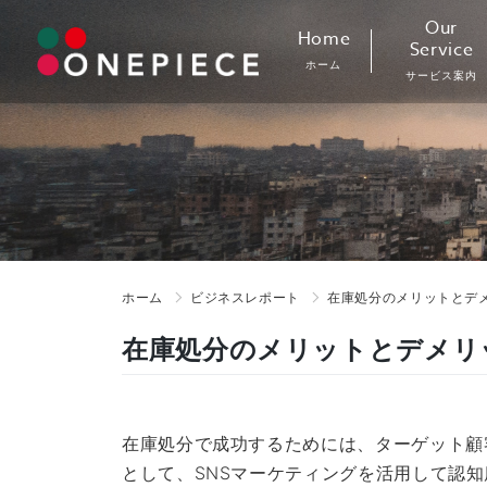
Skip
Our
Home
to
Service
ホーム
content
サービス案内
ホーム
ビジネスレポート
在庫処分のメリットとデ
在庫処分のメリットとデメリ
在庫処分で成功するためには、ターゲット顧
として、SNSマーケティングを活用して認