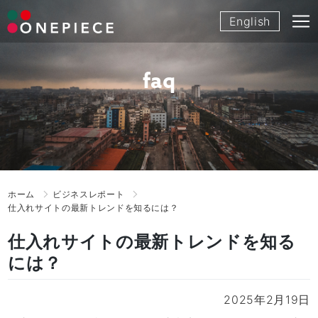
Skip
English
to
content
faq
ホーム
ビジネスレポート
仕入れサイトの最新トレンドを知るには？
仕入れサイトの最新トレンドを知る
には？
2025年2月19日