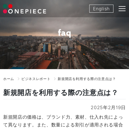
Skip
English
to
content
faq
ホーム
ビジネスレポート
新規開店を利用する際の注意点は？
新規開店を利用する際の注意点は？
2025年2月19日
新規開店の価格は、ブランド力、素材、仕入れ先によっ
て異なります。また、数量による割引が適用される場合