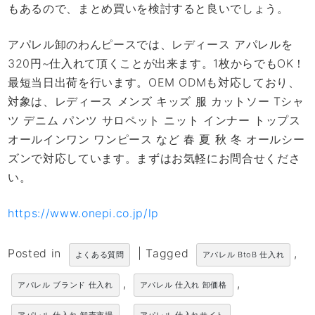
もあるので、まとめ買いを検討すると良いでしょう。
アパレル卸のわんピースでは、レディース アパレルを
320円~仕入れて頂くことが出来ます。1枚からでもOK！
最短当日出荷を行います。OEM ODMも対応しており、
対象は、レディース メンズ キッズ 服 カットソー Tシャ
ツ デニム パンツ サロペット ニット インナー トップス
オールインワン ワンピース など 春 夏 秋 冬 オールシー
ズンで対応しています。まずはお気軽にお問合せくださ
い。
https://www.onepi.co.jp/lp
Posted in
|
Tagged
,
よくある質問
アパレル BtoB 仕入れ
,
,
アパレル ブランド 仕入れ
アパレル 仕入れ 卸価格
,
,