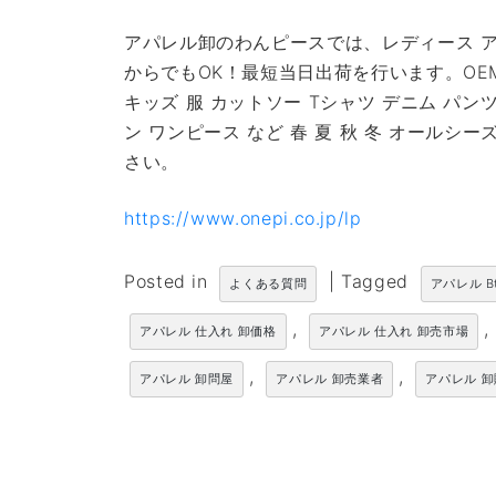
アパレル卸のわんピースでは、レディース ア
からでもOK！最短当日出荷を行います。OE
キッズ 服 カットソー Tシャツ デニム パン
ン ワンピース など 春 夏 秋 冬 オール
さい。
https://www.onepi.co.jp/lp
Posted in
|
Tagged
よくある質問
アパレル B
,
,
アパレル 仕入れ 卸価格
アパレル 仕入れ 卸売市場
,
,
アパレル 卸問屋
アパレル 卸売業者
アパレル 