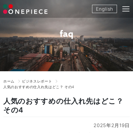
Skip
English
to
content
faq
ホーム
ビジネスレポート
人気のおすすめの仕入れ先はどこ？ その4
人気のおすすめの仕入れ先はどこ？
その4
2025年2月19日