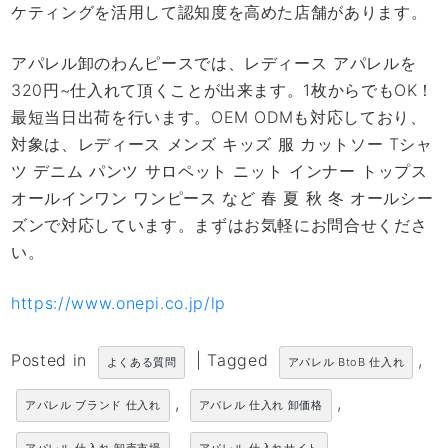
ケティングを活用して認知度を高めた店舗があります。
アパレル卸のわんピースでは、レディース アパレルを
320円~仕入れて頂くことが出来ます。1枚からでもOK！
最短当日出荷を行います。OEM ODMも対応しており、
対象は、レディース メンズ キッズ 服 カットソー Tシャ
ツ デニム パンツ サロペット ニット インナー トップス
オールインワン ワンピース など 春 夏 秋 冬 オールシー
ズンで対応しています。まずはお気軽にお問合せくださ
い。
https://www.onepi.co.jp/lp
Posted in
|
Tagged
,
よくある質問
アパレル BtoB 仕入れ
,
,
アパレル ブランド 仕入れ
アパレル 仕入れ 卸価格
,
,