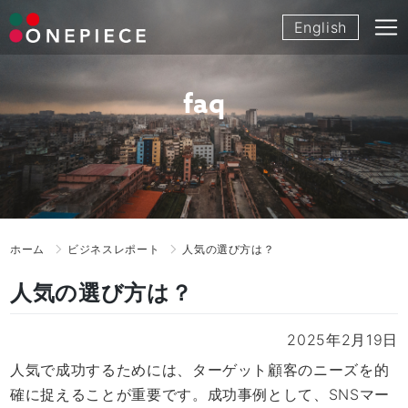
Skip
English
to
content
faq
ホーム
ビジネスレポート
人気の選び方は？
人気の選び方は？
2025年2月19日
人気で成功するためには、ターゲット顧客のニーズを的
確に捉えることが重要です。成功事例として、SNSマー