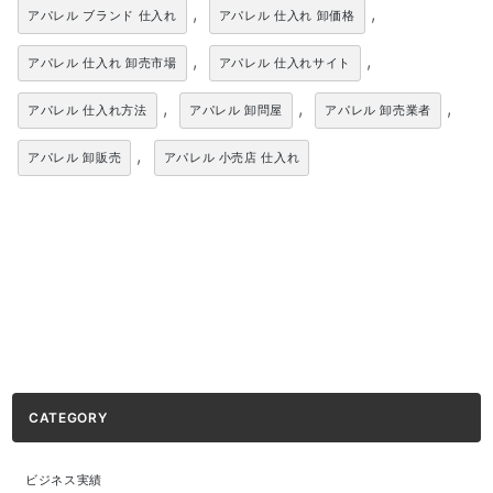
,
,
アパレル ブランド 仕入れ
アパレル 仕入れ 卸価格
,
,
アパレル 仕入れ 卸売市場
アパレル 仕入れサイト
,
,
,
アパレル 仕入れ方法
アパレル 卸問屋
アパレル 卸売業者
,
アパレル 卸販売
アパレル 小売店 仕入れ
CATEGORY
ビジネス実績