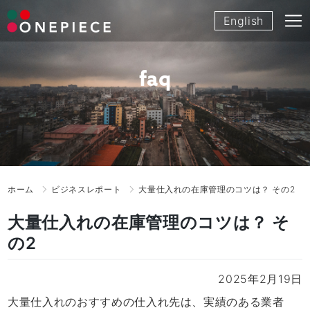
Skip
English
to
content
faq
ホーム
ビジネスレポート
大量仕入れの在庫管理のコツは？ その2
大量仕入れの在庫管理のコツは？ そ
の2
2025年2月19日
大量仕入れのおすすめの仕入れ先は、実績のある業者