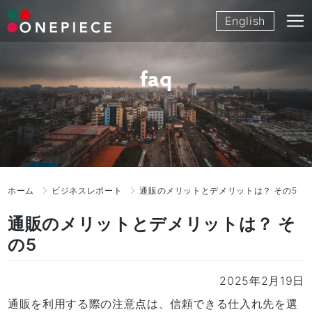
Skip
English
to
content
faq
ホーム
ビジネスレポート
通販のメリットとデメリットは？ その5
通販のメリットとデメリットは？ そ
の5
2025年2月19日
通販を利用する際の注意点は、信頼できる仕入れ先を選