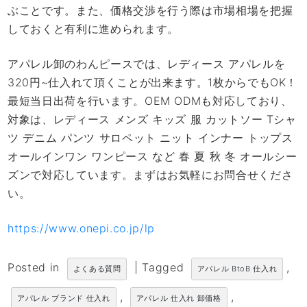
ぶことです。また、価格交渉を行う際は市場相場を把握
しておくと有利に進められます。
アパレル卸のわんピースでは、レディース アパレルを
320円~仕入れて頂くことが出来ます。1枚からでもOK！
最短当日出荷を行います。OEM ODMも対応しており、
対象は、レディース メンズ キッズ 服 カットソー Tシャ
ツ デニム パンツ サロペット ニット インナー トップス
オールインワン ワンピース など 春 夏 秋 冬 オールシー
ズンで対応しています。まずはお気軽にお問合せくださ
い。
https://www.onepi.co.jp/lp
Posted in
|
Tagged
,
よくある質問
アパレル BtoB 仕入れ
,
,
アパレル ブランド 仕入れ
アパレル 仕入れ 卸価格