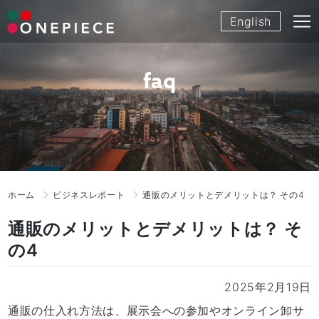
Skip
English
to
content
faq
ホーム
ビジネスレポート
通販のメリットとデメリットは？ その4
通販のメリットとデメリットは？ そ
の4
2025年2月19日
通販の仕入れ方法は、展示会への参加やオンライン卸サ