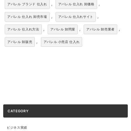
,
,
アパレル ブランド 仕入れ
アパレル 仕入れ 卸価格
,
,
アパレル 仕入れ 卸売市場
アパレル 仕入れサイト
,
,
,
アパレル 仕入れ方法
アパレル 卸問屋
アパレル 卸売業者
,
アパレル 卸販売
アパレル 小売店 仕入れ
CATEGORY
ビジネス実績