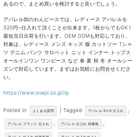
あるので、まとめ買いを検討すると良いでしょう。
アパレル卸のわんピースでは、レディース アパレルを
320円~仕入れて頂くことが出来ます。1枚からでもOK！
最短当日出荷を行います。OEM ODMも対応しており、
対象は、レディース メンズ キッズ 服 カットソー Tシャ
ツ デニム パンツ サロペット ニット インナー トップス
オールインワン ワンピース など 春 夏 秋 冬 オールシー
ズンで対応しています。まずはお気軽にお問合せくださ
い。
https://www.onepi.co.jp/lp
Posted in
|
Tagged
,
よくある質問
アパレル BtoB 仕入れ
,
,
アパレル ブランド 仕入れ
アパレル 仕入れ 卸価格
,
,