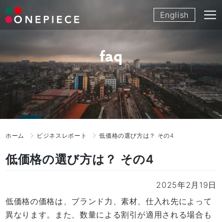
Skip
English
to
content
faq
ホーム
ビジネスレポート
低価格の選び方は？ その4
低価格の選び方は？ その4
2025年2月19日
低価格の価格は、ブランド力、素材、仕入れ先によって
異なります。また、数量による割引が適用される場合も