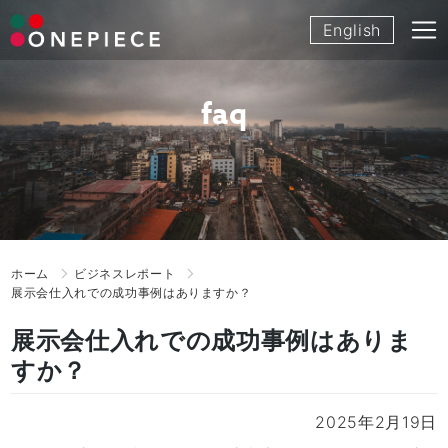
Skip
English
to
content
faq
ホーム
ビジネスレポート
展示会仕入れでの成功事例はありますか？
展示会仕入れでの成功事例はありま
すか？
2025年2月19日