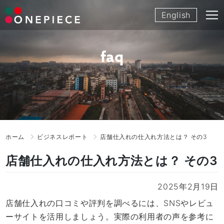
Skip
English
to
content
faq
ホーム
ビジネスレポート
店舗仕入れの仕入れ方法とは？ その3
店舗仕入れの仕入れ方法とは？ その3
2025年2月19日
店舗仕入れの口コミや評判を調べるには、SNSやレビュ
ーサイトを活用しましょう。実際の利用者の声を参考に