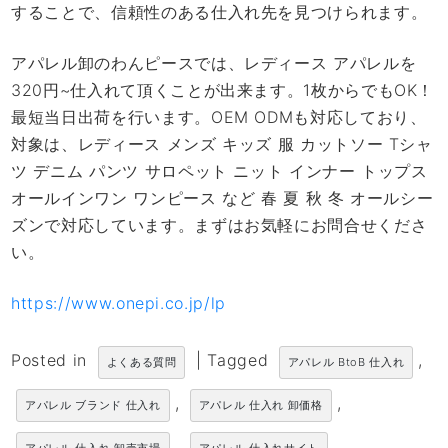
することで、信頼性のある仕入れ先を見つけられます。
アパレル卸のわんピースでは、レディース アパレルを
320円~仕入れて頂くことが出来ます。1枚からでもOK！
最短当日出荷を行います。OEM ODMも対応しており、
対象は、レディース メンズ キッズ 服 カットソー Tシャ
ツ デニム パンツ サロペット ニット インナー トップス
オールインワン ワンピース など 春 夏 秋 冬 オールシー
ズンで対応しています。まずはお気軽にお問合せくださ
い。
https://www.onepi.co.jp/lp
Posted in
|
Tagged
,
よくある質問
アパレル BtoB 仕入れ
,
,
アパレル ブランド 仕入れ
アパレル 仕入れ 卸価格
,
,