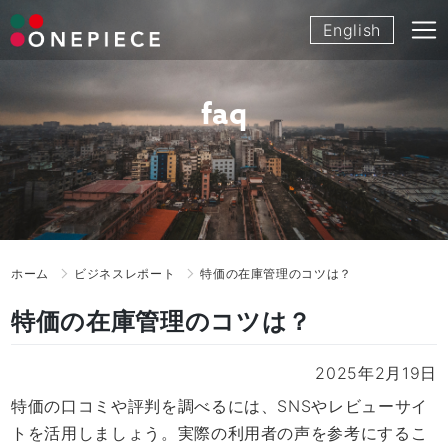
Skip
English
to
content
faq
ホーム
ビジネスレポート
特価の在庫管理のコツは？
特価の在庫管理のコツは？
2025年2月19日
特価の口コミや評判を調べるには、SNSやレビューサイ
トを活用しましょう。実際の利用者の声を参考にするこ