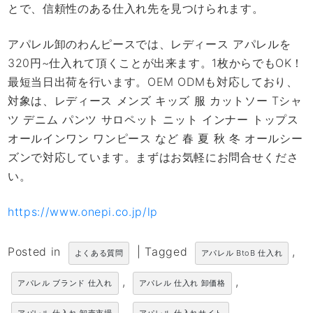
とで、信頼性のある仕入れ先を見つけられます。
アパレル卸のわんピースでは、レディース アパレルを
320円~仕入れて頂くことが出来ます。1枚からでもOK！
最短当日出荷を行います。OEM ODMも対応しており、
対象は、レディース メンズ キッズ 服 カットソー Tシャ
ツ デニム パンツ サロペット ニット インナー トップス
オールインワン ワンピース など 春 夏 秋 冬 オールシー
ズンで対応しています。まずはお気軽にお問合せくださ
い。
https://www.onepi.co.jp/lp
Posted in
|
Tagged
,
よくある質問
アパレル BtoB 仕入れ
,
,
アパレル ブランド 仕入れ
アパレル 仕入れ 卸価格
,
,