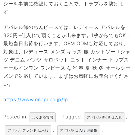
シーを事前に確認しておくことで、トラブルを防げま
す。
アパレル卸のわんピースでは、レディース アパレルを
320円~仕入れて頂くことが出来ます。1枚からでもOK！
最短当日出荷を行います。OEM ODMも対応しており、
対象は、レディース メンズ キッズ 服 カットソー Tシャ
ツ デニム パンツ サロペット ニット インナー トップス
オールインワン ワンピース など 春 夏 秋 冬 オールシー
ズンで対応しています。まずはお気軽にお問合せくださ
い。
https://www.onepi.co.jp/lp
Posted in
|
Tagged
,
よくある質問
アパレル BtoB 仕入れ
,
,
アパレル ブランド 仕入れ
アパレル 仕入れ 卸価格