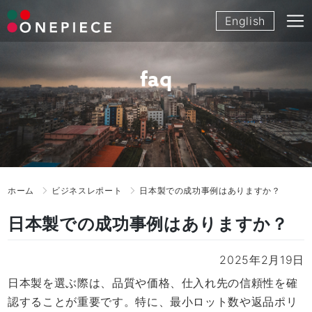
Skip
English
to
content
faq
ホーム
ビジネスレポート
日本製での成功事例はありますか？
日本製での成功事例はありますか？
2025年2月19日
日本製を選ぶ際は、品質や価格、仕入れ先の信頼性を確
認することが重要です。特に、最小ロット数や返品ポリ