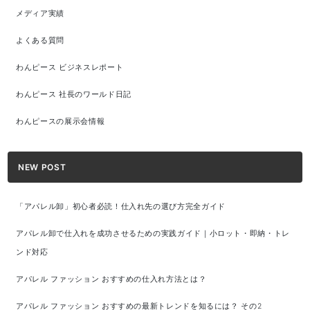
メディア実績
よくある質問
わんピース ビジネスレポート
わんピース 社長のワールド日記
わんピースの展示会情報
NEW POST
「アパレル卸」初心者必読！仕入れ先の選び方完全ガイド
アパレル卸で仕入れを成功させるための実践ガイド｜小ロット・即納・トレ
ンド対応
アパレル ファッション おすすめの仕入れ方法とは？
アパレル ファッション おすすめの最新トレンドを知るには？ その2