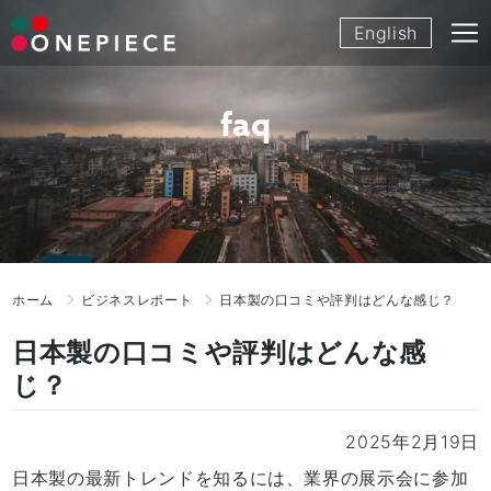
Skip
English
to
content
faq
ホーム
ビジネスレポート
日本製の口コミや評判はどんな感じ？
日本製の口コミや評判はどんな感
じ？
2025年2月19日
日本製の最新トレンドを知るには、業界の展示会に参加