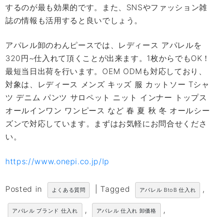
するのが最も効果的です。また、SNSやファッション雑
誌の情報も活用すると良いでしょう。
アパレル卸のわんピースでは、レディース アパレルを
320円~仕入れて頂くことが出来ます。1枚からでもOK！
最短当日出荷を行います。OEM ODMも対応しており、
対象は、レディース メンズ キッズ 服 カットソー Tシャ
ツ デニム パンツ サロペット ニット インナー トップス
オールインワン ワンピース など 春 夏 秋 冬 オールシー
ズンで対応しています。まずはお気軽にお問合せくださ
い。
https://www.onepi.co.jp/lp
Posted in
|
Tagged
,
よくある質問
アパレル BtoB 仕入れ
,
,
アパレル ブランド 仕入れ
アパレル 仕入れ 卸価格