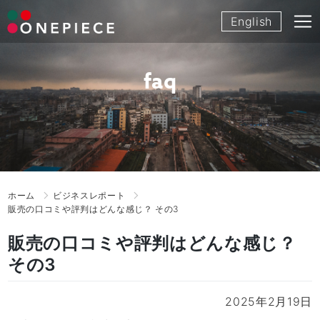
Skip
English
to
content
faq
ホーム
ビジネスレポート
販売の口コミや評判はどんな感じ？ その3
販売の口コミや評判はどんな感じ？
その3
2025年2月19日