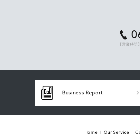
0
【営業時間】
Business Report
Home
Our Service
C