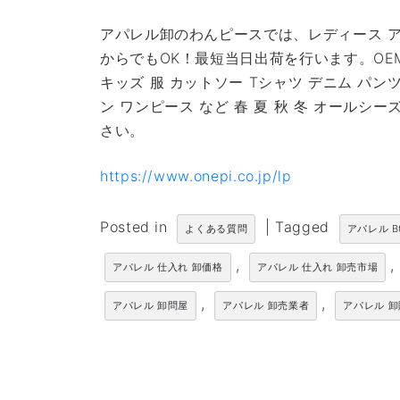
アパレル卸のわんピースでは、レディース ア
からでもOK！最短当日出荷を行います。OE
キッズ 服 カットソー Tシャツ デニム パン
ン ワンピース など 春 夏 秋 冬 オール
さい。
https://www.onepi.co.jp/lp
Posted in
|
Tagged
よくある質問
アパレル B
,
,
アパレル 仕入れ 卸価格
アパレル 仕入れ 卸売市場
,
,
アパレル 卸問屋
アパレル 卸売業者
アパレル 