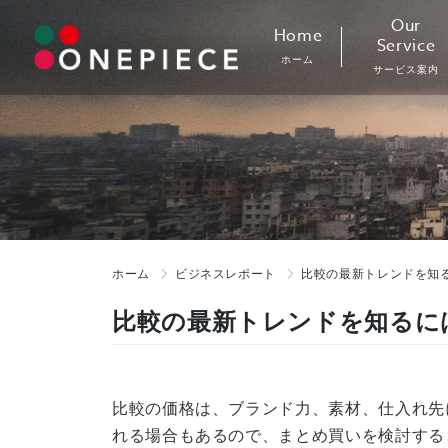
Skip
Our
Home
to
Service
ホーム
content
サービス案内
ホーム
ビジネスレポート
比較の最新トレンドを知る
比較の最新トレンドを知るには
比較の価格は、ブランド力、素材、仕入れ先
れる場合もあるので、まとめ買いを検討する