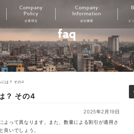
Company
Company
B
Policy
Information
企業理念
会社概要
ビ
faq
には？ その4
？ その4
2025年2月19日
によって異なります。また、数量による割引が適用さ
と良いでしょう。