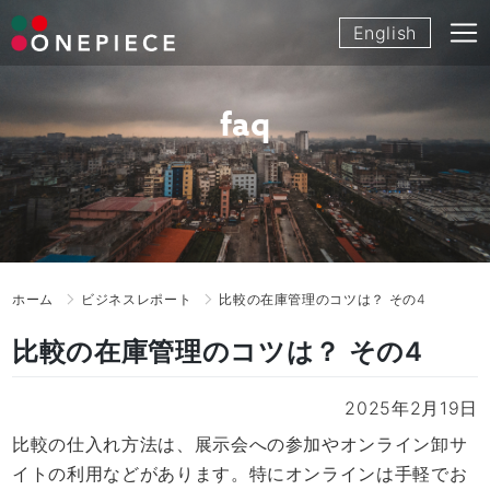
Skip
English
to
content
faq
ホーム
ビジネスレポート
比較の在庫管理のコツは？ その4
比較の在庫管理のコツは？ その4
2025年2月19日
比較の仕入れ方法は、展示会への参加やオンライン卸サ
イトの利用などがあります。特にオンラインは手軽でお