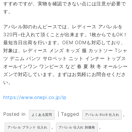
すすめですが、実物を確認できない点には注意が必要で
す。
アパレル卸のわんピースでは、レディース アパレルを
320円~仕入れて頂くことが出来ます。1枚からでもOK！
最短当日出荷を行います。OEM ODMも対応しており、
対象は、レディース メンズ キッズ 服 カットソー Tシャ
ツ デニム パンツ サロペット ニット インナー トップス
オールインワン ワンピース など 春 夏 秋 冬 オールシー
ズンで対応しています。まずはお気軽にお問合せくださ
い。
https://www.onepi.co.jp/lp
Posted in
|
Tagged
,
よくある質問
アパレル BtoB 仕入れ
,
,
アパレル ブランド 仕入れ
アパレル 仕入れ 卸価格