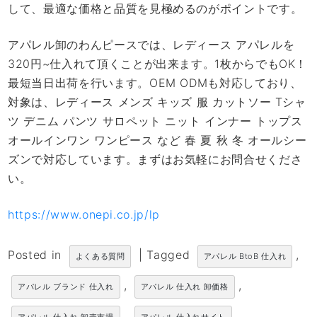
して、最適な価格と品質を見極めるのがポイントです。
アパレル卸のわんピースでは、レディース アパレルを
320円~仕入れて頂くことが出来ます。1枚からでもOK！
最短当日出荷を行います。OEM ODMも対応しており、
対象は、レディース メンズ キッズ 服 カットソー Tシャ
ツ デニム パンツ サロペット ニット インナー トップス
オールインワン ワンピース など 春 夏 秋 冬 オールシー
ズンで対応しています。まずはお気軽にお問合せくださ
い。
https://www.onepi.co.jp/lp
Posted in
|
Tagged
,
よくある質問
アパレル BtoB 仕入れ
,
,
アパレル ブランド 仕入れ
アパレル 仕入れ 卸価格
,
,