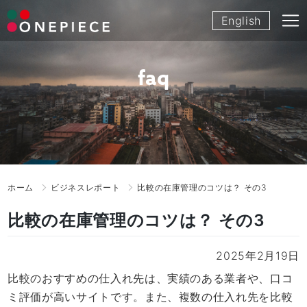
Skip
English
to
content
faq
ホーム
ビジネスレポート
比較の在庫管理のコツは？ その3
比較の在庫管理のコツは？ その3
2025年2月19日
比較のおすすめの仕入れ先は、実績のある業者や、口コ
ミ評価が高いサイトです。また、複数の仕入れ先を比較