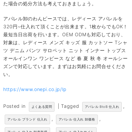
た場合の処分方法も考えておきましょう。
アパレル卸のわんピースでは、レディース アパレルを
320円~仕入れて頂くことが出来ます。1枚からでもOK！
最短当日出荷を行います。OEM ODMも対応しており、
対象は、レディース メンズ キッズ 服 カットソー Tシャ
ツ デニム パンツ サロペット ニット インナー トップス
オールインワン ワンピース など 春 夏 秋 冬 オールシー
ズンで対応しています。まずはお気軽にお問合せくださ
い。
https://www.onepi.co.jp/lp
Posted in
|
Tagged
,
よくある質問
アパレル BtoB 仕入れ
,
,
アパレル ブランド 仕入れ
アパレル 仕入れ 卸価格
,
,