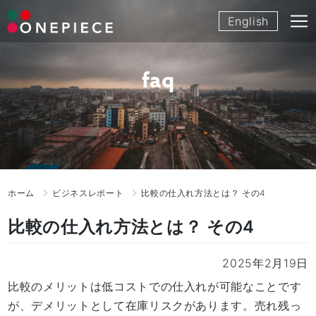
Skip
English
to
content
faq
ホーム
ビジネスレポート
比較の仕入れ方法とは？ その4
比較の仕入れ方法とは？ その4
2025年2月19日
比較のメリットは低コストでの仕入れが可能なことです
が、デメリットとして在庫リスクがあります。売れ残っ