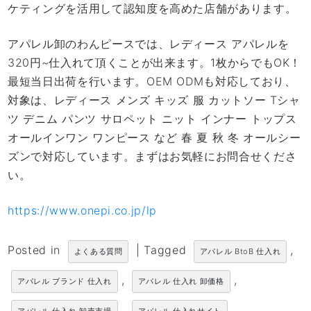
ケティングを活用して認知度を高めた店舗があります。
アパレル卸のわんピースでは、レディース アパレルを
320円~仕入れて頂くことが出来ます。1枚からでもOK！
最短当日出荷を行います。OEM ODMも対応しており、
対象は、レディース メンズ キッズ 服 カットソー Tシャ
ツ デニム パンツ サロペット ニット インナー トップス
オールインワン ワンピース など 春 夏 秋 冬 オールシー
ズンで対応しています。まずはお気軽にお問合せくださ
い。
https://www.onepi.co.jp/lp
Posted in
|
Tagged
,
よくある質問
アパレル BtoB 仕入れ
,
,
アパレル ブランド 仕入れ
アパレル 仕入れ 卸価格
,
,