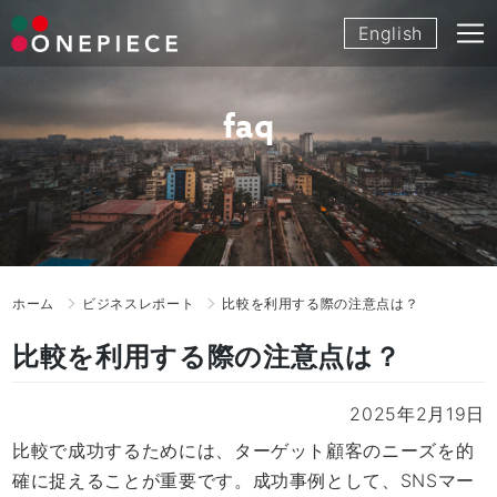
Skip
English
to
content
faq
ホーム
ビジネスレポート
比較を利用する際の注意点は？
比較を利用する際の注意点は？
2025年2月19日
比較で成功するためには、ターゲット顧客のニーズを的
確に捉えることが重要です。成功事例として、SNSマー