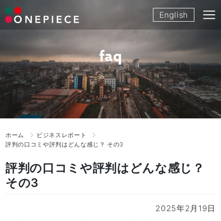
Skip
English
to
content
faq
ホーム
ビジネスレポート
評判の口コミや評判はどんな感じ？ その3
評判の口コミや評判はどんな感じ？
その3
2025年2月19日