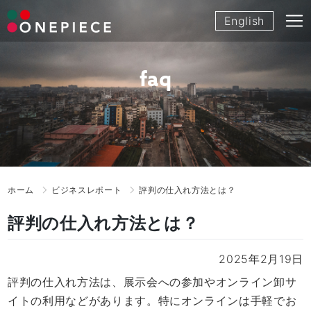
Skip
English
to
content
faq
ホーム
ビジネスレポート
評判の仕入れ方法とは？
評判の仕入れ方法とは？
2025年2月19日
評判の仕入れ方法は、展示会への参加やオンライン卸サ
イトの利用などがあります。特にオンラインは手軽でお