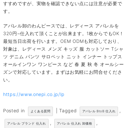
すすめですが、実物を確認できない点には注意が必要で
す。
アパレル卸のわんピースでは、レディース アパレルを
320円~仕入れて頂くことが出来ます。1枚からでもOK！
最短当日出荷を行います。OEM ODMも対応しており、
対象は、レディース メンズ キッズ 服 カットソー Tシャ
ツ デニム パンツ サロペット ニット インナー トップス
オールインワン ワンピース など 春 夏 秋 冬 オールシー
ズンで対応しています。まずはお気軽にお問合せくださ
い。
https://www.onepi.co.jp/lp
Posted in
|
Tagged
,
よくある質問
アパレル BtoB 仕入れ
,
,
アパレル ブランド 仕入れ
アパレル 仕入れ 卸価格