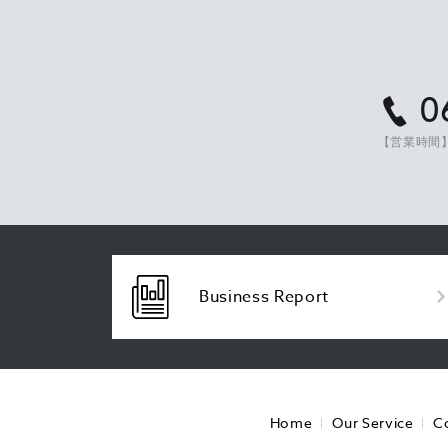
0
【営業時間】
Business Report
Home
Our Service
C