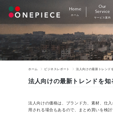
Skip
Our
Home
to
Service
ホーム
content
サービス案内
ホーム
ビジネスレポート
法人向けの最新トレンド
法人向けの最新トレンドを知
法人向けの価格は、ブランド力、素材、仕入
用される場合もあるので、まとめ買いを検討