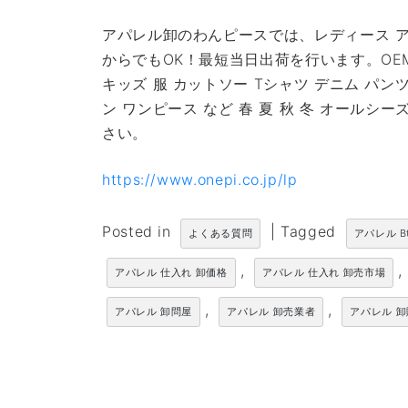
アパレル卸のわんピースでは、レディース ア
からでもOK！最短当日出荷を行います。OE
キッズ 服 カットソー Tシャツ デニム パン
ン ワンピース など 春 夏 秋 冬 オール
さい。
https://www.onepi.co.jp/lp
Posted in
|
Tagged
よくある質問
アパレル B
,
,
アパレル 仕入れ 卸価格
アパレル 仕入れ 卸売市場
,
,
アパレル 卸問屋
アパレル 卸売業者
アパレル 