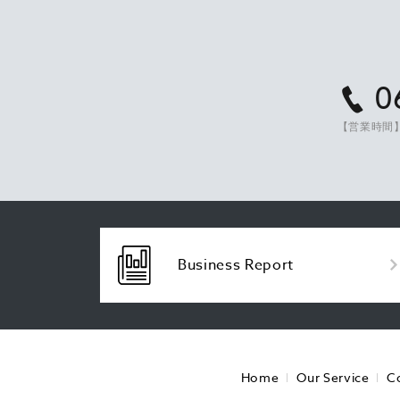
0
【営業時間】
Business Report
Home
Our Service
C