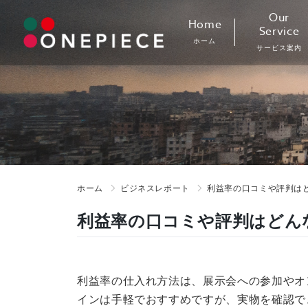
Skip
Our
Home
to
Service
ホーム
content
サービス案内
ホーム
ビジネスレポート
利益率の口コミや評判はど
利益率の口コミや評判はどんな
利益率の仕入れ方法は、展示会への参加やオ
インは手軽でおすすめですが、実物を確認で