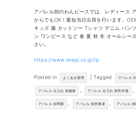
アパレル卸のわんピースでは、レディース ア
からでもOK！最短当日出荷を行います。OE
キッズ 服 カットソー Tシャツ デニム パン
ン ワンピース など 春 夏 秋 冬 オール
さい。
https://www.onepi.co.jp/lp
Posted in
|
Tagged
よくある質問
アパレル B
,
,
アパレル 仕入れ 卸価格
アパレル 仕入れ 卸売市場
,
,
アパレル 卸問屋
アパレル 卸売業者
アパレル 