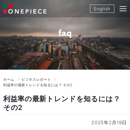
Skip
English
to
content
faq
ホーム
ビジネスレポート
利益率の最新トレンドを知るには？ その2
利益率の最新トレンドを知るには？
その2
2025年2月19日