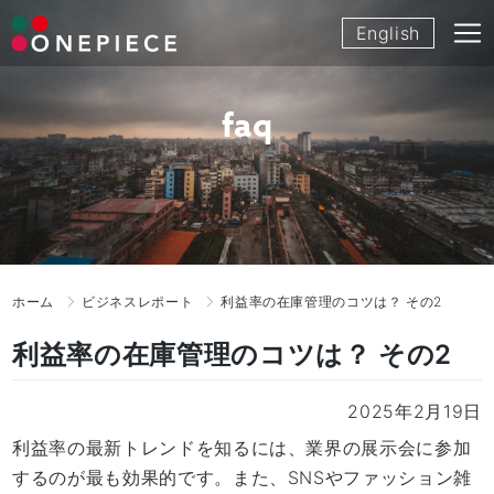
Skip
English
to
content
faq
ホーム
ビジネスレポート
利益率の在庫管理のコツは？ その2
利益率の在庫管理のコツは？ その2
2025年2月19日
利益率の最新トレンドを知るには、業界の展示会に参加
するのが最も効果的です。また、SNSやファッション雑