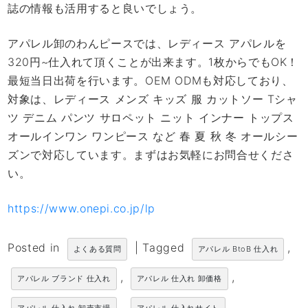
誌の情報も活用すると良いでしょう。
アパレル卸のわんピースでは、レディース アパレルを
320円~仕入れて頂くことが出来ます。1枚からでもOK！
最短当日出荷を行います。OEM ODMも対応しており、
対象は、レディース メンズ キッズ 服 カットソー Tシャ
ツ デニム パンツ サロペット ニット インナー トップス
オールインワン ワンピース など 春 夏 秋 冬 オールシー
ズンで対応しています。まずはお気軽にお問合せくださ
い。
https://www.onepi.co.jp/lp
Posted in
|
Tagged
,
よくある質問
アパレル BtoB 仕入れ
,
,
アパレル ブランド 仕入れ
アパレル 仕入れ 卸価格
,
,