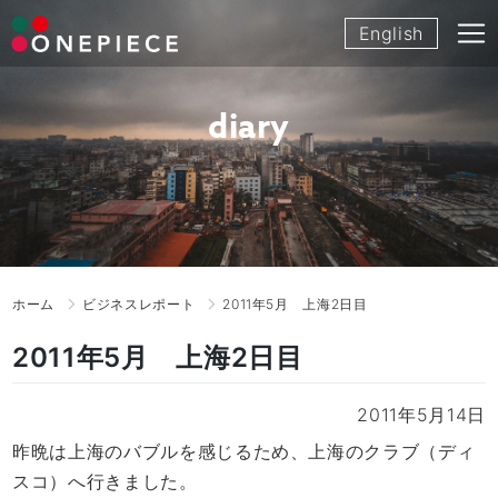
Skip
English
to
content
diary
ホーム
ビジネスレポート
2011年5月 上海2日目
2011年5月 上海2日目
2011年5月14日
昨晩は上海のバブルを感じるため、上海のクラブ（ディ
スコ）へ行きました。