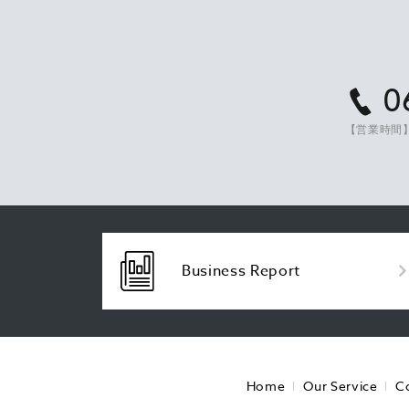
0
【営業時間】
Business Report
Home
Our Service
C