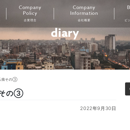
Company
Company
B
Policy
Information
企業理念
会社概要
ビ
diary
爪痕その③
痕その③
2022年9月30日