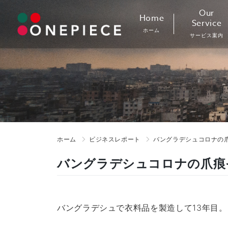
Skip
Our
Home
to
Service
ホーム
content
サービス案内
ホーム
ビジネスレポート
バングラデシュコロナの
バングラデシュコロナの爪
バングラデシュで衣料品を製造して13年目。