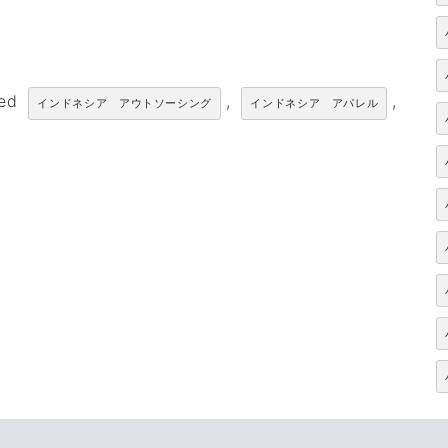
ged
,
,
インドネシア アウトソーシング
インドネシア アパレル