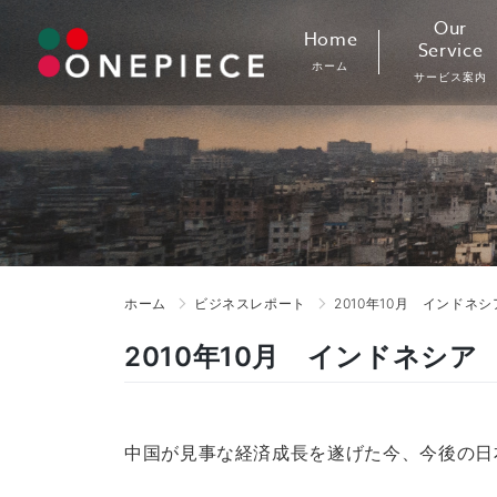
Skip
Our
Home
to
Service
ホーム
content
サービス案内
ホーム
ビジネスレポート
2010年10月 インド
2010年10月 インドネシ
中国が見事な経済成長を遂げた今、今後の日