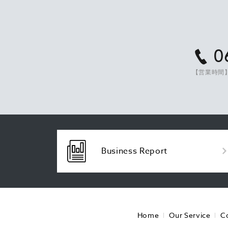
0
【営業時間】
Business Report
Home
Our Service
C