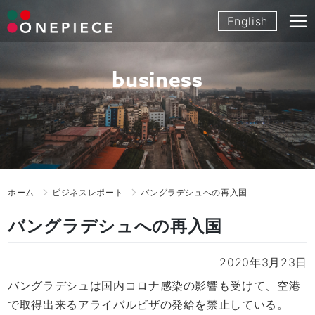
Skip
English
to
content
business
ホーム
ビジネスレポート
バングラデシュへの再入国
バングラデシュへの再入国
2020年3月23日
バングラデシュは国内コロナ感染の影響も受けて、空港
で取得出来るアライバルビザの発給を禁止している。